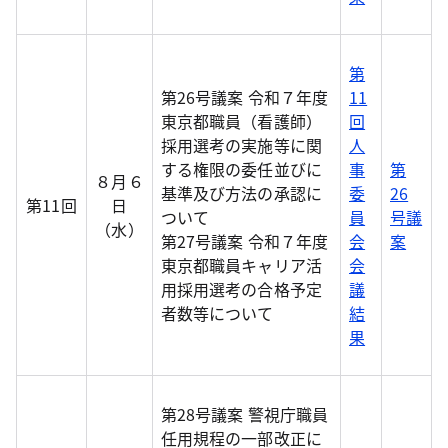
第
第26号議案 令和７年度
11
東京都職員（看護師）
回
採用選考の実施等に関
人
する権限の委任並びに
事
第
８月６
基準及び方法の承認に
委
26
第11回
日
ついて
員
号議
（水）
第27号議案 令和７年度
会
案
東京都職員キャリア活
会
用採用選考の合格予定
議
者数等について
結
果
第28号議案 警視庁職員
任用規程の一部改正に