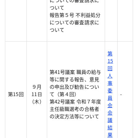
についての審査請求に
ついて
報告第５号 不利益処分
についての審査請求に
ついて
第
15
回
第41号議案 職員の給与
人
等に関する報告、意見
事
９月
の申出及び勧告につい
委
第15回
11日
て（第４回）
-
員
（木）
第42号議案 令和７年度
会
主任級職選考の合格者
会
の決定方法等について
議
結
果