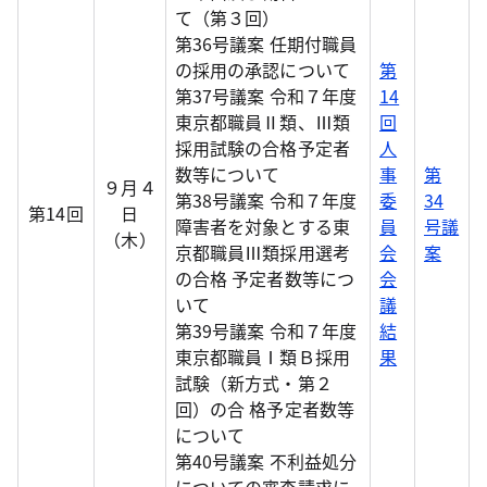
て（第３回）
第36号議案 任期付職員
の採用の承認について
第
第37号議案 令和７年度
14
東京都職員Ⅱ類、Ⅲ類
回
採用試験の合格予定者
人
数等について
事
第
９月４
第38号議案 令和７年度
委
34
第14回
日
障害者を対象とする東
員
号議
（木）
京都職員Ⅲ類採用選考
会
案
の合格 予定者数等につ
会
いて
議
第39号議案 令和７年度
結
東京都職員Ⅰ類Ｂ採用
果
試験（新方式・第２
回）の合 格予定者数等
について
第40号議案 不利益処分