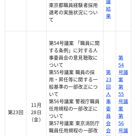
議
東京都職員経験者採用
結
選考の実施状況につい
果
て
第54号議案 「職員に関
する条例」に対する人
事委員会の意見聴取に
第
ついて
54
第55号議案 職員の採
第
号議
用・昇任等に関する一
23
案
般基準の一部改正につ
回
第
いて
人
55
第56号議案 警視庁職員
事
号議
11月
任用規程の一部改正に
委
案
第23回
28日
ついて
員
第
（金）
第57号議案 東京消防庁
会
56
職員任用規程の一部改
会
号議