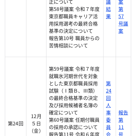
正について
議
案
第58号議案 令和７年度
結
第
東京都職員キャリア活
果
57
用採用選考の最終合格
号議
基準の決定について
案
報告第10号 職員からの
苦情相談について
第59号議案 令和７年度
就職氷河期世代を対象
とした東京都職員採用
第
試験（Ⅰ類Ｂ、Ⅲ類）
24
の最終合格基準の決定
回
及び採用候補者名簿の
人
確定について
事
報告
12月
第60号議案 任期付職員
委
第
第24回
５日
の採用の承認について
員
11
（金）
報告第11号 令和６年度
会
号