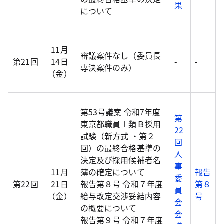
果
について
11月
審議案件なし（委員長
第21回
14日
-
-
専決案件のみ）
（金）
第53号議案 令和7年度
第
東京都職員Ⅰ類Ｂ採用
22
試験（新方式 ・第２
回
回）の最終合格基準の
人
決定及び採用候補者名
事
11月
簿の確定について
報告
委
第22回
21日
報告第８号 令和７年度
第８
員
（金）
給与改定交渉妥結内容
号
会
の概要について
会
報告第９号 令和７年度