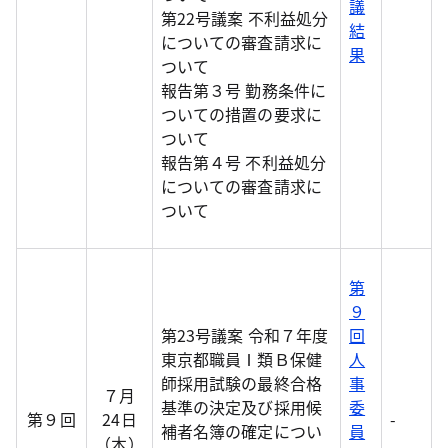
議
第22号議案 不利益処分
結
についての審査請求に
果
ついて
報告第３号 勤務条件に
ついての措置の要求に
ついて
報告第４号 不利益処分
についての審査請求に
ついて
第
９
第23号議案 令和７年度
回
東京都職員Ⅰ類Ｂ保健
人
師採用試験の最終合格
事
７月
基準の決定及び採用候
委
第９回
24日
-
補者名簿の確定につい
員
（木）