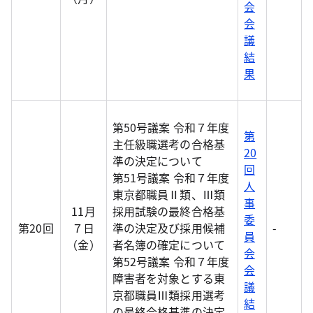
会
会
議
結
果
第50号議案 令和７年度
第
主任級職選考の合格基
20
準の決定について
回
第51号議案 令和７年度
人
東京都職員Ⅱ類、Ⅲ類
事
11月
採用試験の最終合格基
委
第20回
７日
準の決定及び採用候補
-
員
（金）
者名簿の確定について
会
第52号議案 令和７年度
会
障害者を対象とする東
議
京都職員Ⅲ類採用選考
結
の最終合格基準の決定