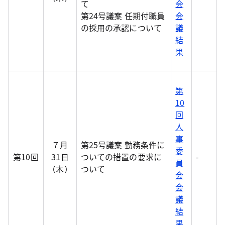
て
会
第24号議案 任期付職員
会
の採用の承認について
議
結
果
第
10
回
人
事
７月
第25号議案 勤務条件に
委
第10回
31日
ついての措置の要求に
-
員
（木）
ついて
会
会
議
結
果