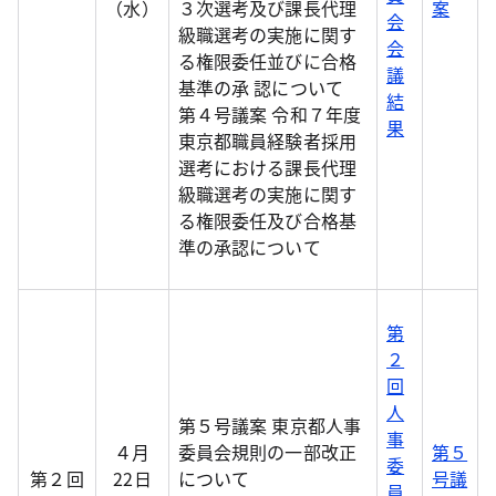
（水）
３次選考及び課長代理
案
会
級職選考の実施に関す
会
る権限委任並びに合格
議
基準の承 認について
結
第４号議案 令和７年度
果
東京都職員経験者採用
選考における課長代理
級職選考の実施に関す
る権限委任及び合格基
準の承認について
第
２
回
人
第５号議案 東京都人事
事
４月
委員会規則の一部改正
第５
委
第２回
22日
について
号議
員