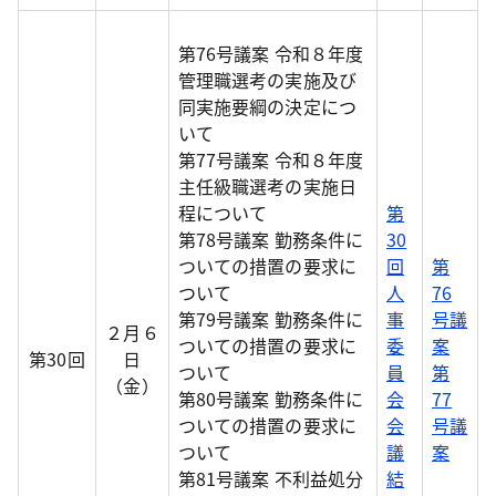
第76号議案 令和８年度
管理職選考の実施及び
同実施要綱の決定につ
いて
第77号議案 令和８年度
主任級職選考の実施日
程について
第
第78号議案 勤務条件に
30
ついての措置の要求に
回
第
ついて
人
76
第79号議案 勤務条件に
事
号議
２月６
ついての措置の要求に
委
案
第30回
日
ついて
員
第
（金）
第80号議案 勤務条件に
会
77
ついての措置の要求に
会
号議
ついて
議
案
第81号議案 不利益処分
結