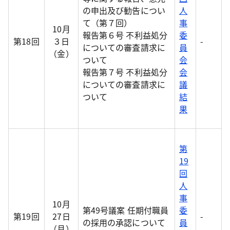
の申出及び勧告につい
人
て（第７回）
事
10月
報告第６号 不利益処分
委
第18回
３日
-
についての審査請求に
員
（金）
ついて
会
報告第７号 不利益処分
会
についての審査請求に
議
ついて
結
果
第
19
回
人
事
10月
第49号議案 任期付職員
委
第19回
27日
-
の採用の承認について
員
（月）