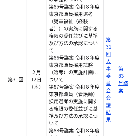
第85号議案 令和８年度
東京都職員採用選考
（児童福祉（経験
者））の実施に関する
権限の委任並びに基準
第
及び方法の承認につい
31
て
回
第86号議案 令和８年度
人
東京都職員採用試験
事
第
２月
（選考）の実施計画に
委
83
第31回
12日
ついて
員
号議
（木）
第87号議案 令和８年度
会
案
東京都職員（看護師）
会
採用選考の実施に関す
議
る権限の委任並びに基
結
準及び方法の承認につ
果
いて
第88号議案 令和８年度