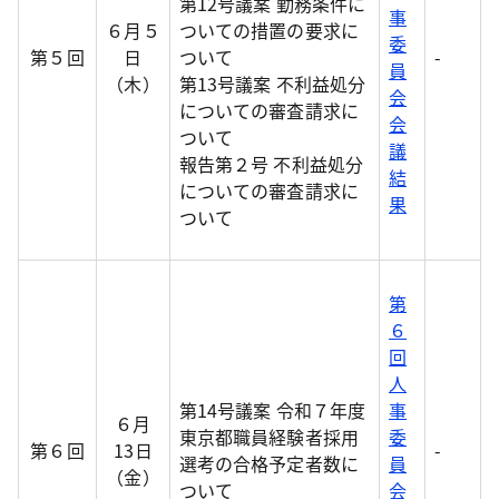
第12号議案 勤務条件に
事
６月５
ついての措置の要求に
委
第５回
日
ついて
-
員
（木）
第13号議案 不利益処分
会
についての審査請求に
会
ついて
議
報告第２号 不利益処分
結
についての審査請求に
果
ついて
第
６
回
人
第14号議案 令和７年度
事
６月
東京都職員経験者採用
委
第６回
13日
-
選考の合格予定者数に
員
（金）
ついて
会