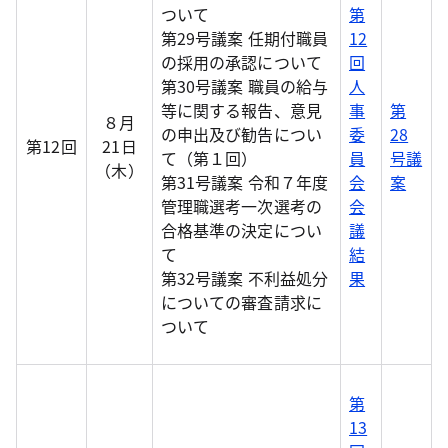
ついて
第
第29号議案 任期付職員
12
の採用の承認について
回
第30号議案 職員の給与
人
等に関する報告、意見
事
第
８月
の申出及び勧告につい
委
28
第12回
21日
て（第１回）
員
号議
（木）
第31号議案 令和７年度
会
案
管理職選考一次選考の
会
合格基準の決定につい
議
て
結
第32号議案 不利益処分
果
についての審査請求に
ついて
第
13