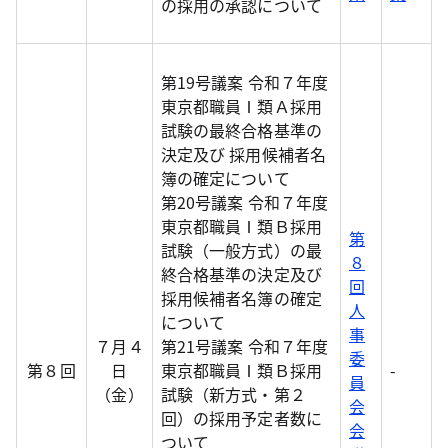
の採用の承認について
第19号議案 令和７年度
東京都職員Ⅰ類Ａ採用
試験の最終合格基準の
決定及び 採用候補者名
簿の確定について
第20号議案 令和７年度
東京都職員Ⅰ類Ｂ採用
第
試験（一般方式）の最
８
終合格基準の決定及び
回
採用候補者名簿の確定
人
について
事
７月４
第21号議案 令和７年度
委
第８回
日
東京都職員Ⅰ類Ｂ採用
-
員
（金）
試験（新方式・第２
会
回）の採用予定者数に
会
ついて