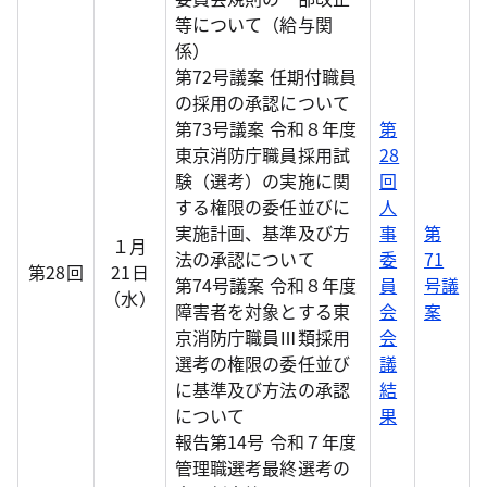
等について（給与関
係）
第72号議案 任期付職員
の採用の承認について
第73号議案 令和８年度
第
東京消防庁職員採用試
28
験（選考）の実施に関
回
する権限の委任並びに
人
実施計画、基準及び方
事
第
１月
法の承認について
委
71
第28回
21日
第74号議案 令和８年度
員
号議
（水）
障害者を対象とする東
会
案
京消防庁職員Ⅲ類採用
会
選考の権限の委任並び
議
に基準及び方法の承認
結
について
果
報告第14号 令和７年度
管理職選考最終選考の