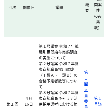
概
開案
回次
開催日
議題
要
件
のみ
掲
載）
第１号議案 令和７年職
種別民間給与実態調査
の実施について
第２号議案 令和７年度
東京都職員採用試験
第
（Ⅰ類Ａ・Ⅰ類Ｂ）の
１
合格予定者数等につい
回
て
人
第３号議案 令和７年度
事
４月
東京都職員キャリア活
第１
委
第１回
16日
用採用選考における第
号議
員