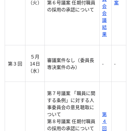
（火）
第６号議案 任期付職員
案
会
の採用の承認について
会
議
結
果
５月
審議案件なし（委員長
第３回
14日
-
-
専決案件のみ）
（水）
第７号議案 「職員に関
する条例」に対する人
事委員会の意見聴取に
ついて
第
第８号議案 任期付職員
４
の採用の承認について
回