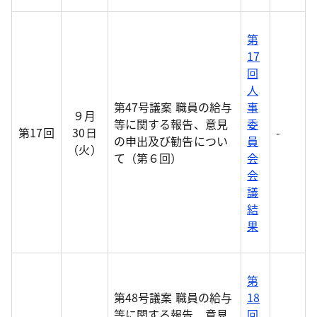
第
17
回
人
第47号議案 職員の給与
事
９月
等に関する報告、意見
委
第17回
30日
-
の申出及び勧告につい
員
（火）
て（第６回）
会
会
議
結
果
第
第48号議案 職員の給与
18
等に関する報告、意見
回