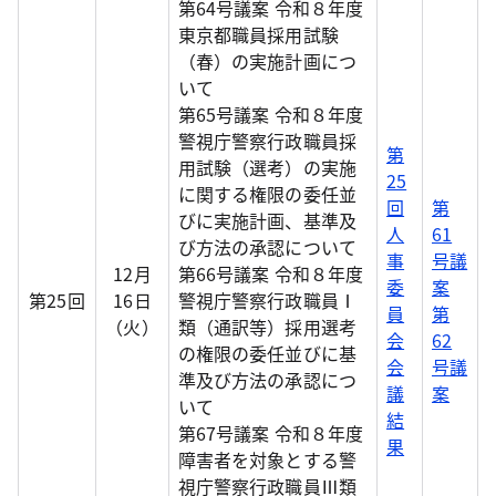
第64号議案 令和８年度
東京都職員採用試験
（春）の実施計画につ
いて
第65号議案 令和８年度
警視庁警察行政職員採
第
用試験（選考）の実施
25
に関する権限の委任並
回
第
びに実施計画、基準及
人
61
び方法の承認について
事
号議
12月
第66号議案 令和８年度
委
案
第25回
16日
警視庁警察行政職員Ⅰ
員
第
（火）
類（通訳等）採用選考
会
62
の権限の委任並びに基
会
号議
準及び方法の承認につ
議
案
いて
結
第67号議案 令和８年度
果
障害者を対象とする警
視庁警察行政職員Ⅲ類