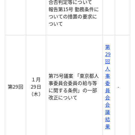
合否判定等について
報告第15号 勤務条件に
ついての措置の要求に
ついて
第
29
回
人
第75号議案 「東京都人
事
１月
事委員会委員の給与等
委
第29回
29日
-
に関する条例」の一部
員
（木）
改正について
会
会
議
結
果