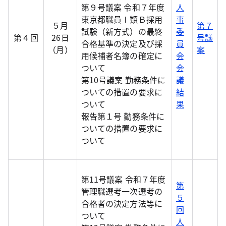
第９号議案 令和７年度
人
東京都職員Ⅰ類Ｂ採用
事
５月
第７
試験（新方式）の最終
委
第４回
26日
号議
合格基準の決定及び採
員
（月）
案
用候補者名簿の確定に
会
ついて
会
第10号議案 勤務条件に
議
ついての措置の要求に
結
ついて
果
報告第１号 勤務条件に
ついての措置の要求に
ついて
第11号議案 令和７年度
第
管理職選考一次選考の
５
合格者の決定方法等に
回
ついて
人