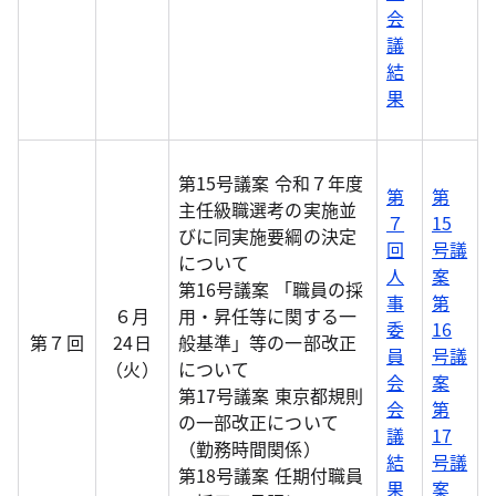
会
議
結
果
第15号議案 令和７年度
第
第
主任級職選考の実施並
７
15
びに同実施要綱の決定
回
号議
について
人
案
第16号議案 「職員の採
事
第
６月
用・昇任等に関する一
委
16
第７回
24日
般基準」等の一部改正
員
号議
（火）
について
会
案
第17号議案 東京都規則
会
第
の一部改正について
議
17
（勤務時間関係）
結
号議
第18号議案 任期付職員
果
案