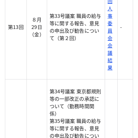
回
人
第33号議案 職員の給与
事
８月
等に関する報告、意見
委
第13回
29日
-
の申出及び勧告につい
員
（金）
て（第２回）
会
会
議
結
果
第34号議案 東京都規則
等の一部改正の承認に
ついて（勤務時間関
係）
第35号議案 職員の給与
等に関する報告、意見
の申出及び勧告につい