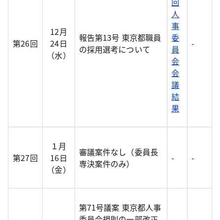
回
人
事
12月
報告第13号 東京都職員
委
第26回
24日
-
の採用選考について
員
（水）
会
会
議
結
果
１月
審議案件なし（委員長
第27回
16日
-
-
専決案件のみ）
（金）
第71号議案 東京都人事
委員会規則の一部改正