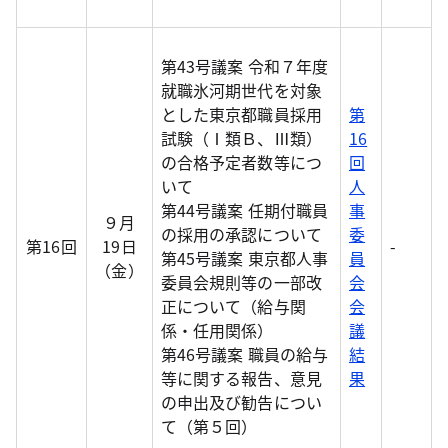
第43号議案 令和７年度
就職氷河期世代を対象
とした東京都職員採用
第
試験（Ⅰ類Ｂ、Ⅲ類）
16
の合格予定者数等につ
回
いて
人
第44号議案 任期付職員
事
９月
の採用の承認について
委
第16回
19日
-
第45号議案 東京都人事
員
（金）
委員会規則等の一部改
会
正について（給与関
会
係・任用関係）
議
第46号議案 職員の給与
結
等に関する報告、意見
果
の申出及び勧告につい
て（第５回）