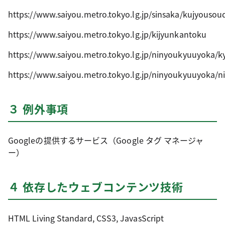
https://www.saiyou.metro.tokyo.lg.jp/sinsaka/kujyousou
https://www.saiyou.metro.tokyo.lg.jp/kijyunkantoku
https://www.saiyou.metro.tokyo.lg.jp/ninyoukyuuyoka/k
https://www.saiyou.metro.tokyo.lg.jp/ninyoukyuuyoka/n
３ 例外事項
Googleの提供するサービス（Google タグ マネージャ
ー）
４ 依存したウェブコンテンツ技術
HTML Living Standard, CSS3, JavasScript