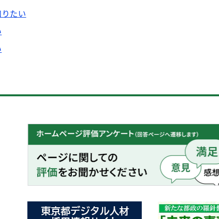
知りたい
い
い