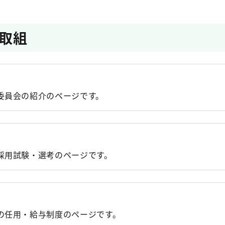
取組
員の就任について
委員会の紹介のページです。
員経験者採用選考（第１期～第４期）の実施状況について
考える未来のシゴト「都庁×理系キャリア発見フォーラム」
採用試験・選考のページです。
員Ⅱ類、Ⅲ類採用試験の試験案内の公表について
の任用・給与制度のページです。