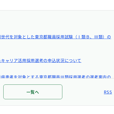
期世代を対象とした東京都職員採用試験（Ⅰ類Ｂ、Ⅲ類）の
員キャリア活用採用選考の申込状況について
難病患者を対象とする東京都職員Ⅲ類採用選考の選考案内の
ついて
一覧へ
RSS
員Ⅰ類Ａ、Ⅰ類Ｂ採用試験の実施状況について