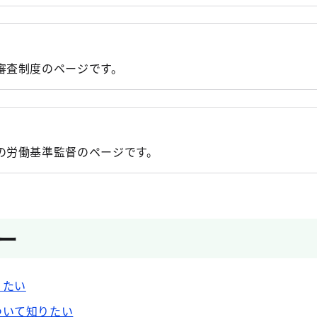
期世代を対象とした東京都職員採用試験の試験案内の公表に
審査制度のページです。
員キャリア活用採用選考の選考案内の公表について
の労働基準監督のページです。
ー
りたい
ついて知りたい