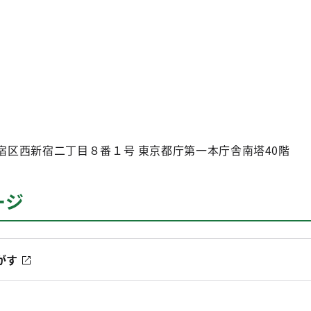
京都新宿区西新宿二丁目８番１号 東京都庁第一本庁舎南塔40階
ージ
がす