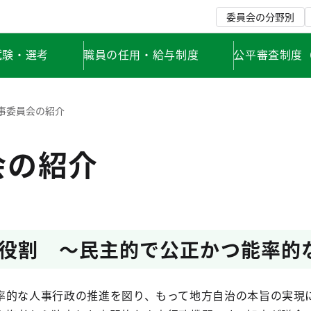
委員会の分野別
試験・選考
職員の任用・給与制度
公平審査制度
事委員会の紹介
会の紹介
役割 ～民主的で公正かつ能率的
率的な人事行政の推進を図り、もって地方自治の本旨の実現