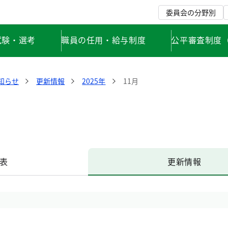
委員会の分野別
試験・選考
職員の任用・給与制度
公平審査制度
知らせ
更新情報
2025年
11月
表
更新情報