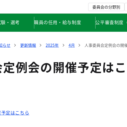
委員会の分野別
試験・選考
職員の任用・給与制度
公平審査制度
知らせ
更新情報
2025年
4月
人事委員会定例会の開
会定例会の開催予定はこ
催予定はこちら